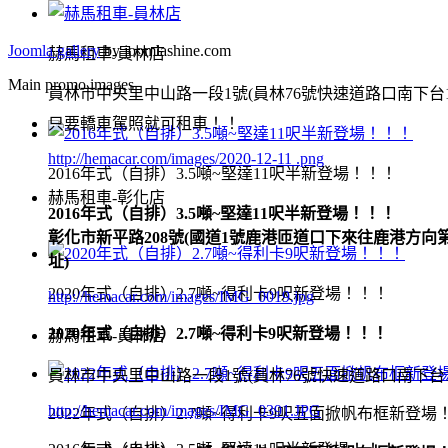
Joomla gallery
by joomlashine.com
赫馬租車-員林店
Main promo images
員林市中央里中山路一段1號(員林76號快速道路口南下台1
只要轎車駕照就可租車！！
http://hemacar.com/images/2020-12-11 .png
2016年式（自排）3.5噸~堅達11呎半新登場！！！
赫馬租車-彰化店
2016年式（自排）3.5噸~堅達11呎半新登場！！！
彰化市新平路208號(國道1號鹿港匝道口下來往鹿港方向
址)
2020年式（自排）2.7噸~得利卡9呎新登場！！！
http://hemacar.com/images/IMG_0019.jpg
2020年式（自排）2.7噸~得利卡9呎新登場！！！
赫馬租車-員林店
員林市中央里中山路一段1號(員林76號快速道路口南下台1
http://hemacar.com/images/IMG_0391.JPG
2022年式（自排）2.7噸~得利卡9呎五面掀帆布框新登場