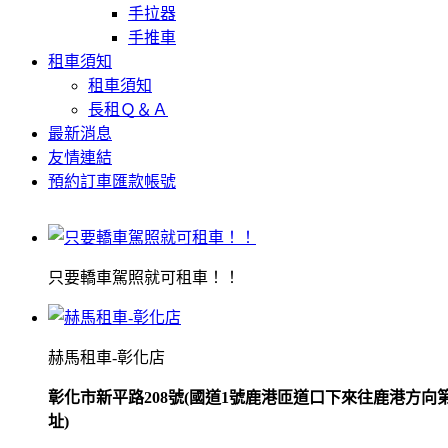
手拉器
手推車
租車須知
租車須知
長租Ｑ＆Ａ
最新消息
友情連結
預約訂車匯款帳號
只要轎車駕照就可租車！！
赫馬租車-彰化店
彰化市新平路208號(國道1號鹿港匝道口下來往鹿港方向
址)