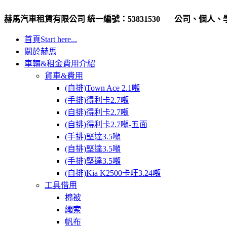
赫馬汽車租賃有限公司 統一編號：53831530 公司、個
首頁
Start here...
關於赫馬
車輛&租金費用介紹
貨車&費用
(自排)Town Ace 2.1噸
(手排)得利卡2.7噸
(自排)得利卡2.7噸
(自排)得利卡2.7噸-五面
(手排)堅達3.5噸
(自排)堅達3.5噸
(手排)堅達3.5噸
(自排)Kia K2500卡旺3.24噸
工具借用
棉被
繩索
帆布