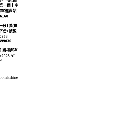
208號(國
第一個十字
欣客運舊站
6160
一段1號(員
下台1號線
963-
399036
 版權所有
2023 All
ed.
oomlashine