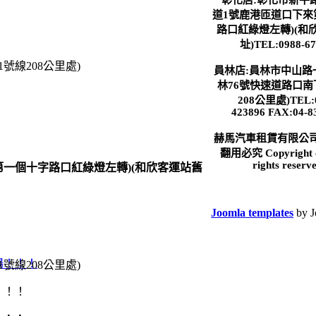
彰化店:彰化市新平路
道1號鹿港匝道口下來
路口紅綠燈左轉)(和
址)TEL:0988-67
號線208公里處)
員林店:員林市中山路
林76號快速道路口南
208公里處)TEL:0
423896
FAX:04-8
赫馬汽車租賃有限公司
翻用必究 Copyright c
rights reserv
第一個十字路口紅綠燈左轉)(和欣客運站舊
Joomla templates
by J
號線208公里處)
！！！