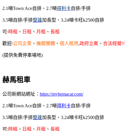
2.1噸Town Ace自排
、
2.7
噸
得利卡
自排/手排
3.5
噸
自排/手排
堅達
加長型、
3.24噸卡旺k2500自排
可:
時
租
、
日
租
、
月租
、
長租
歡迎:
公司企業
、
機關團體
、
個人租用
,
政府立案
、
合法經營!!
(提供免費停車場地)
赫馬租車
公司新網站網址：
https://myhemacar.com/
2.1噸Town Ace自排
、
2.7
噸
得利卡
自排/手排
3.5
噸
自排/手排
堅達
加長型、3.24噸卡旺k2500自排
可:
時
租
、
日租
、
月租
、
長租